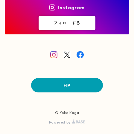
Goods
Instagram
2020年作品
植物
F3号 (220×273 mm)
フォローする
2019年作品
動物
S3号 (273×273 mm)
2018年作品
F4号 (242×333 mm)
S4号 (333×333 mm)
HP
F6号 (318×410 mm)
F8号 (380×455 mm)
© Yoko Koga
P8号 (333×455 mm)
Powered by