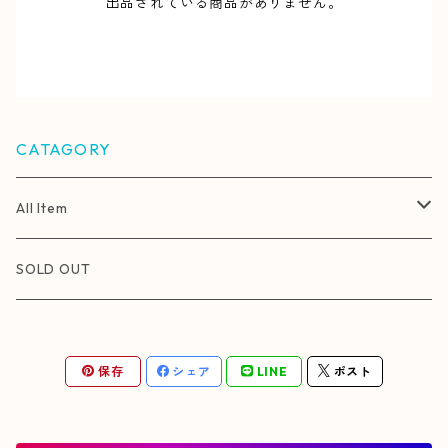
出品されている商品がありません。
CATAGORY
All Item
制作年から選ぶ
SOLD OUT
2025年
シリーズから選ぶ
保存
シェア
LINE
ポスト
2023年作品
Nymph (ニンフ・自然精霊)
サイズから選ぶ
2021〜2022年作品
着物
SM号 (158×227 mm)